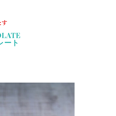
たす
OLATE
レート