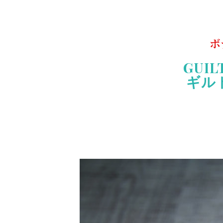
ボ
GUIL
ギル