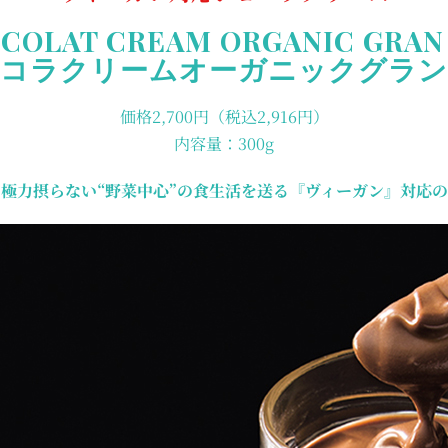
COLAT CREAM ORGANIC GRAN
コラクリームオーガニックグラ
価格2,700円（税込2,916円）
内容量：300g
極力摂らない“野菜中心”の食生活を送る『ヴィーガン』対応