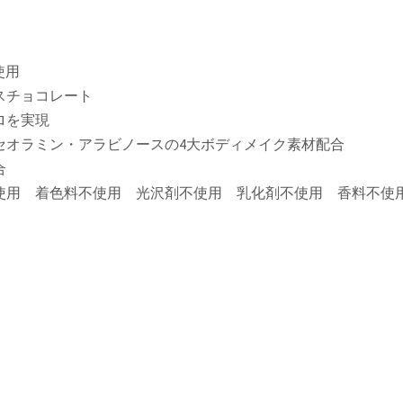
使用
スチョコレート
ロを実現
セオラミン・アラビノースの4大ボディメイク素材配合
合
使用 着色料不使用 光沢剤不使用 乳化剤不使用 香料不使