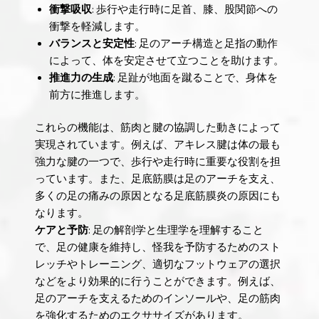
衝撃吸収
: 歩行や走行時に足首、膝、股関節への
衝撃を軽減します。
バランスと安定性
: 足のアーチ構造と足指の動作
によって、体を安定させて立つことを助けます。
推進力の生成
: 足趾が地面を蹴ることで、身体を
前方に推進します。
これらの機能は、筋肉と腱の協調した動きによって
実現されています。例えば、アキレス腱は体の最も
強力な腱の一つで、歩行や走行時に重要な役割を担
っています。また、足底筋膜は足のアーチを支え、
多くの足の痛みの原因となる足底筋膜炎の原因にも
なります。
ケアと予防
: 足の解剖学と生理学を理解すること
で、足の健康を維持し、怪我を予防するためのスト
レッチやトレーニング、適切なフットウェアの選択
などをより効果的に行うことができます。例えば、
足のアーチを支えるためのインソールや、足の筋肉
を強化するためのエクササイズがあります。