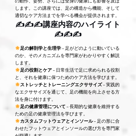
の動作、姿勢、さらには全身の健康にも影響を及ぼ
します。この講座では、足の構造から機能、そして
適切なケア方法までを学べる機会が提供されます。
✍✍✍
講座内容のハイライト
✍✍✍
足の解剖学と生理学
– 足がどのように動いている
のか、そのメカニズムを専門家がわかりやすく解説
します。
足の役割とケア
– 日常生活で足に求められる役割
と、それを健康に保つためのケア方法を学びます。
ストレッチとトレーニングエクササイズ
– 実践的
なエクササイズを通じて、足の機能を向上させる方
法を身に付けます。
足の健康管理について
– 長期的な健康を維持する
ための足の健康管理法を学びます。
カスタムフットウェアとインソール
– 足の形に合
わせたフットウェアとインソールの選び方を専門家
が指導します。