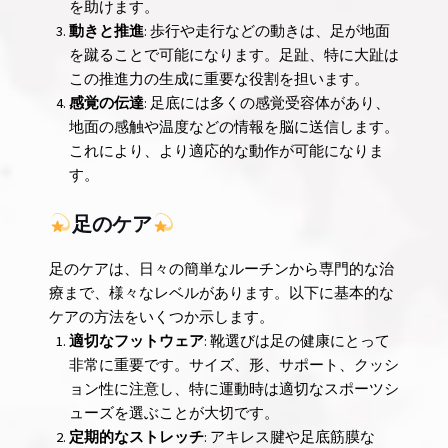
を助けます。
動きと推進
: 歩行や走行などの動きは、足が地面
を蹴ることで可能になります。足趾、特に大趾は
この推進力の生成に重要な役割を担います。
感覚の伝達
: 足底には多くの感覚受容体があり、
地面の感触や温度などの情報を脳に送信します。
これにより、より適応的な動作が可能になりま
す。
足のケア
足のケアは、日々の簡単なルーチンから専門的な治
療まで、様々なレベルがあります。以下に基本的な
ケアの方法をいくつか示します。
適切なフットウェア
: 靴選びは足の健康にとって
非常に重要です。サイズ、形、サポート、クッシ
ョン性に注意し、特に運動時は適切なスポーツシ
ューズを選ぶことが大切です。
定期的なストレッチ
: アキレス腱や足底筋膜な