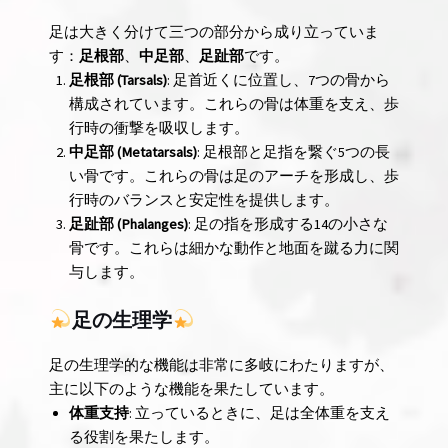
足は大きく分けて三つの部分から成り立っていま
す：
足根部
、
中足部
、
足趾部
です。
足根部 (Tarsals)
: 足首近くに位置し、7つの骨から
構成されています。これらの骨は体重を支え、歩
行時の衝撃を吸収します。
中足部 (Metatarsals)
: 足根部と足指を繋ぐ5つの長
い骨です。これらの骨は足のアーチを形成し、歩
行時のバランスと安定性を提供します。
足趾部 (Phalanges)
: 足の指を形成する14の小さな
骨です。これらは細かな動作と地面を蹴る力に関
与します。
足の生理学
足の生理学的な機能は非常に多岐にわたりますが、
主に以下のような機能を果たしています。
体重支持
: 立っているときに、足は全体重を支え
る役割を果たします。