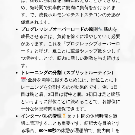
は、複数の筋肉群を同時に鍛えることができるた
め、短時間で効率的に筋肉に負荷をかけられま
す。で、成長ホルモンやテストステロンの分泌が
促進されます。
プログレッシブオーバーロードの原則
筋肉を
成長させるには、負荷を徐々に増やしていく必要
があります。これを「プログレッシブオーバーロ
ード」と呼び、週ごとに重量やレップ数を少しず
つ増やすことで、筋肉に新しい刺激を与え続けま
す。
トレーニングの分割（スプリットルーティン）
: 全身を均等に鍛えるためには、部位ごとにト
レーニングを分割するのが効果的です。例、1日
目は胸と肩、2日目は背中と腕、3初日は足と腹筋
というように部位ごとに決めることで、各部位に
十分な休息時間を確保できます。
インターバルの管理
セット 間の休憩時間を適
切に管理することも重要です。筋肥大を目的とす
る場合、
60〜90秒
の休憩が理想的で、筋力向上を