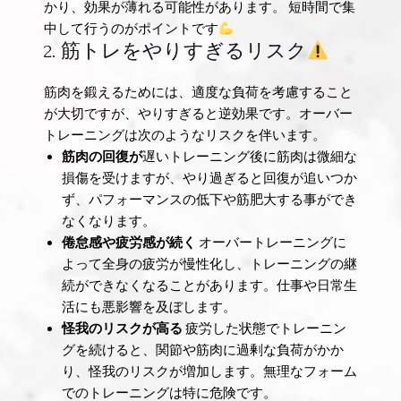
かり、効果が薄れる可能性があります。 短時間で集
中して行うのがポイントです
2. 筋トレをやりすぎるリスク
筋肉を鍛えるためには、適度な負荷を考慮すること
が大切ですが、やりすぎると逆効果です。オーバー
トレーニングは次のようなリスクを伴います。
筋肉の回復が
遅いトレーニング後に筋肉は微細な
損傷を受けますが、やり過ぎると回復が追いつか
ず、パフォーマンスの低下や筋肥大する事ができ
なくなります。
倦怠感や疲労感が続く
オーバートレーニングに
よって全身の疲労が慢性化し、トレーニングの継
続ができなくなることがあります。仕事や日常生
活にも悪影響を及ぼします。
怪我のリスクが高る
疲労した状態でトレーニン
グを続けると、関節や筋肉に過剰な負荷がかか
り、怪我のリスクが増加します。無理なフォーム
でのトレーニングは特に危険です。