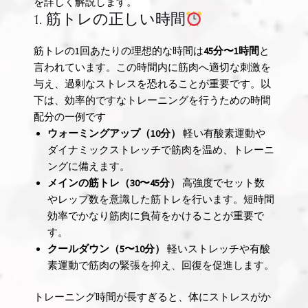
を詳しく解説します。
1. 筋トレの正しい時間
筋トレの1回あたりの理想的な時間は
45分〜1時間
と
言われています。この時間内に筋肉へ適切な刺激を
与え、過剰なストレスを恐れることが重要です。以
下は、効率的ですなトレーニングを行うための時間
配分の一例です
ウォーミングアップ（10分）
軽い有酸素運動や
ダイナミックストレッチで筋肉を温め、トレーニ
ングに備えます。
メインの筋トレ（30〜45分）
高強度でセット数
やレップ数を意識した筋トレを行います。短時間
効率でかなり筋肉に負荷をかけることが重要で
す。
クールダウン（5〜10分）
軽いストレッチや有酸
素運動で筋肉の緊張を抑え、回復を促進します。
トレーニング時間が長すぎると、体にストレスがか